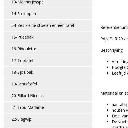
13-Mannetjesspel
14-Steltlopen
54-Zes kleine stoelen en een tafel
Referentienu
15-Pudebak
Prijs EUR 20 / 
16-Riboulette
Beschrijving
17-Toptafel
Afmeting
Hoogte 
18-Sjoelbak
Leeftijd 
19-Schuiftafel
Materiaal en s
20-Billard Nicolas
aantal sp
21-Trou Madame
houten v
Doel van
22-Slagwip
De voetb
voetbals