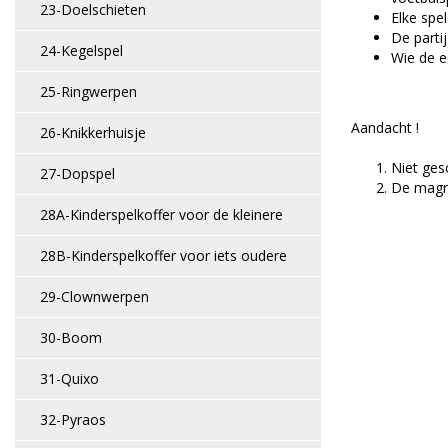
23-Doelschieten
Elke spe
De parti
24-Kegelspel
Wie de e
25-Ringwerpen
Aandacht !
26-Knikkerhuisje
Niet ges
27-Dopspel
De magne
28A-Kinderspelkoffer voor de kleinere
28B-Kinderspelkoffer voor iets oudere
29-Clownwerpen
30-Boom
31-Quixo
32-Pyraos