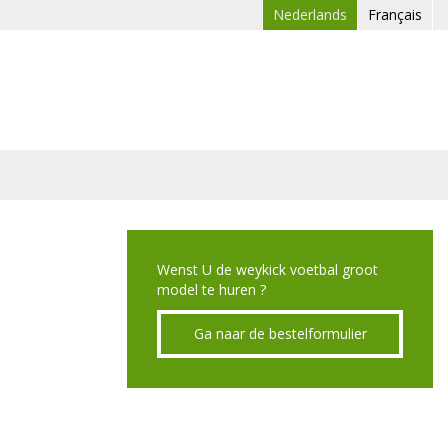
Nederlands
Français
Wenst U de weykick voetbal groot
model te huren ?
Ga naar de bestelformulier