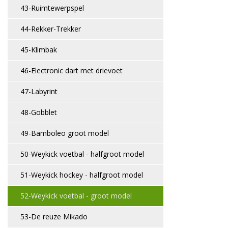
43-Ruimtewerpspel
44-Rekker-Trekker
45-Klimbak
46-Electronic dart met drievoet
47-Labyrint
48-Gobblet
49-Bamboleo groot model
50-Weykick voetbal - halfgroot model
51-Weykick hockey - halfgroot model
52-Weykick voetbal - groot model
53-De reuze Mikado