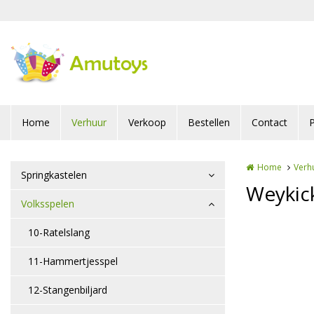
Overslaan en naar de inhoud gaan
Home
Verhuur
Verkoop
Bestellen
Contact
P
Home
Verh
Springkastelen
Weykick
Volksspelen
10-Ratelslang
11-Hammertjesspel
12-Stangenbiljard