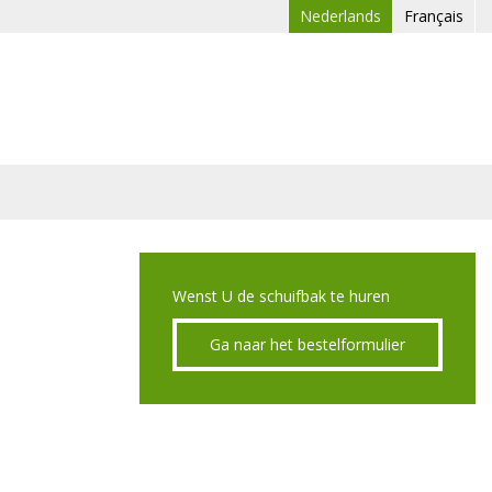
Nederlands
Français
Wenst U de schuifbak te huren
Ga naar het bestelformulier