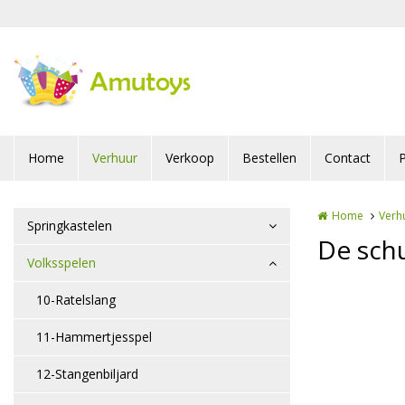
Overslaan en naar de inhoud gaan
Home
Verhuur
Verkoop
Bestellen
Contact
P
Home
Verh
Springkastelen
De sch
Volksspelen
10-Ratelslang
11-Hammertjesspel
12-Stangenbiljard