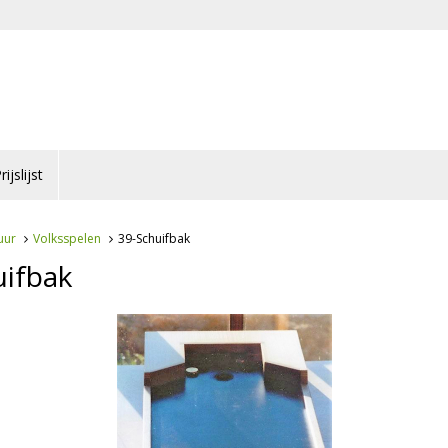
rijslijst
uur
Volksspelen
39-Schuifbak
uifbak