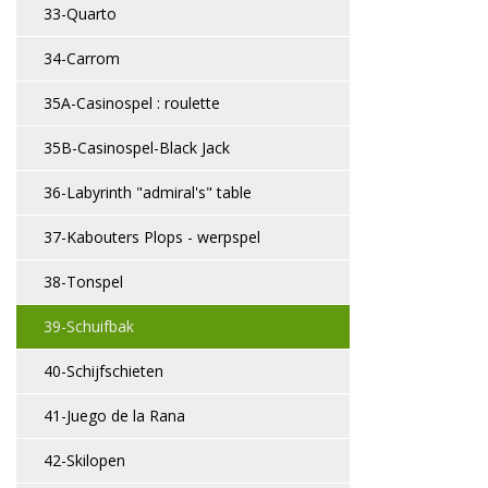
33-Quarto
34-Carrom
35A-Casinospel : roulette
35B-Casinospel-Black Jack
36-Labyrinth "admiral's" table
37-Kabouters Plops - werpspel
38-Tonspel
39-Schuifbak
40-Schijfschieten
41-Juego de la Rana
42-Skilopen