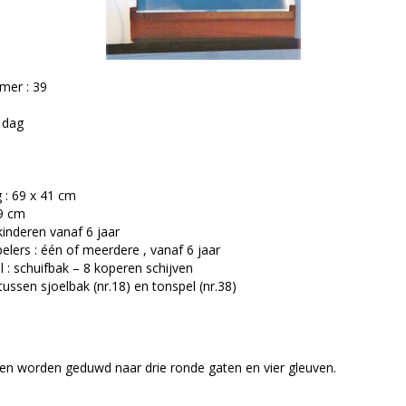
mer : 39
/ dag
 : 69 x 41 cm
9 cm
kinderen vanaf 6 jaar
pelers : één of meerdere , vanaf 6 jaar
l : schuifbak – 8 koperen schijven
tussen sjoelbak (nr.18) en tonspel (nr.38)
ven worden geduwd naar drie ronde gaten en vier gleuven.