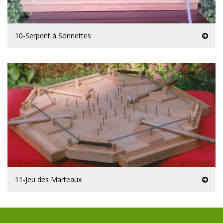
10-Serpent à Sonnettes
11-Jeu des Marteaux