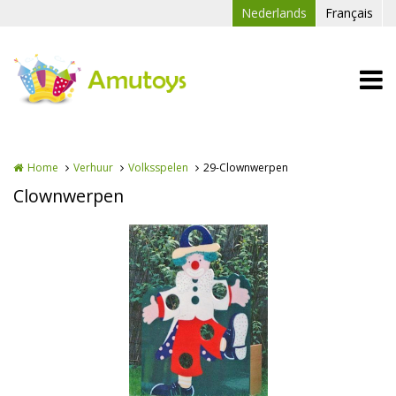
Overslaan en naar de inhoud gaan
Nederlands
Français
Home
Verhuur
Volksspelen
29-Clownwerpen
Clownwerpen