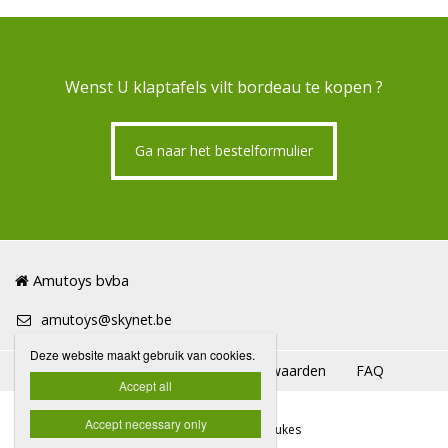
Wenst U klaptafels vilt bordeau te kopen ?
Ga naar het bestelformulier
Amutoys bvba
amutoys@skynet.be
Deze website maakt gebruik van cookies.
Amutoys
Algemene huurvoorwaarden
FAQ

Accept all
Accept necessary only
Website door Media Dukes